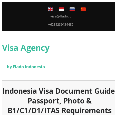
visa@flado.id
+6281239134485
Visa Agency
by Flado Indonesia
Indonesia Visa Document Guide
Passport, Photo &
B1/C1/D1/ITAS Requirements