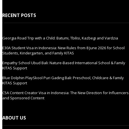
RECENT POSTS
Georgia Road Trip with a Child: Batumi, Tbilisi, Kazbegi and Vardzia
E30A Student Visa in Indonesia: New Rules from 8 June 2026 for School
Students, Kindergarten, and Family KITAS
Empathy School Ubud Bali: Nature-Based International School & Family
KITAS Support
Blue Dolphin PlaySkool Puri Gading Bali: Preschool, Childcare & Family
KITAS Support
C5A Content Creator Visa in Indonesia: The New Direction for Influencers
and Sponsored Content
ABOUT US