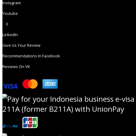
Instagram
Youtube
X
LinkedIn
Give Us Your Review
Recommendations In Facebook
Reviews On VK