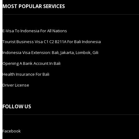
MOST POPULAR SERVICES
E-Visa To Indonesia For All Nations
Tourist Business Visa С1 С2 B211A For Bali Indonesia
Indonesia Visa Extension: Bali, Jakarta, Lombok, Gili
Opening A Bank Account In Bali
Health Insurance For Bali
Driver License
FOLLOW US
Facebook