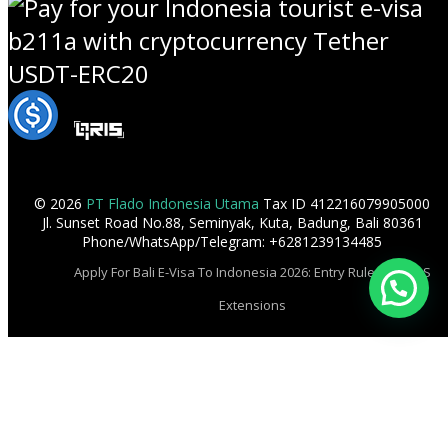
© 2026
PT Flado Indonesia Utama
Tax ID 412216079905000
Jl. Sunset Road No.88, Seminyak, Kuta, Badung, Bali 80361
Phone/WhatsApp/Telegram: +6281239134485
Apply For Bali E-Visa To Indonesia 2026: Entry Rules & KITAS
Extensions