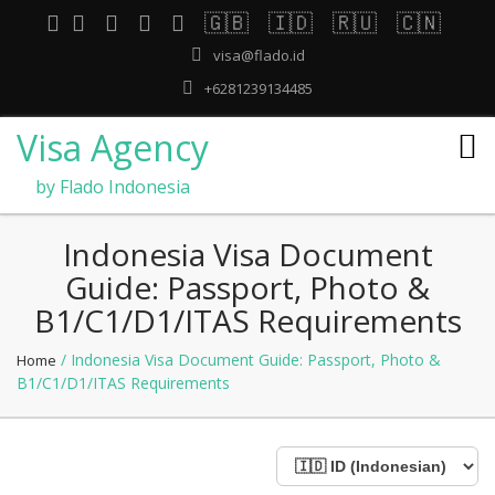
🇬🇧
🇮🇩
🇷🇺
🇨🇳
visa@flado.id
+6281239134485
Visa Agency
by Flado Indonesia
Indonesia Visa Document
Guide: Passport, Photo &
B1/C1/D1/ITAS Requirements
/ Indonesia Visa Document Guide: Passport, Photo &
Home
B1/C1/D1/ITAS Requirements