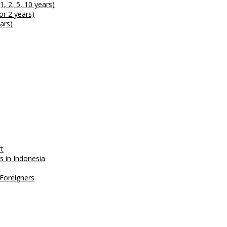
, 2, 5, 10 years)
or 2 years)
ars)
t
 in Indonesia
 Foreigners