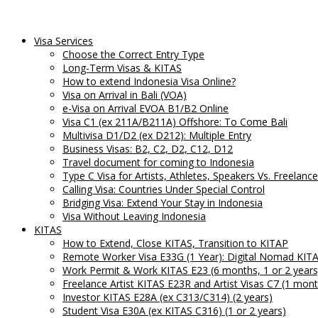
Visa Services
Choose the Correct Entry Type
Long-Term Visas & KITAS
How to extend Indonesia Visa Online?
Visa on Arrival in Bali (VOA)
e-Visa on Arrival EVOA B1/B2 Online
Visa C1 (ex 211A/B211A) Offshore: To Come Bali
Multivisa D1/D2 (ex D212): Multiple Entry
Business Visas: B2, C2, D2, C12, D12
Travel document for coming to Indonesia
Type C Visa for Artists, Athletes, Speakers Vs. Freelan
Calling Visa: Countries Under Special Control
Bridging Visa: Extend Your Stay in Indonesia
Visa Without Leaving Indonesia
KITAS
How to Extend, Close KITAS, Transition to KITAP
Remote Worker Visa E33G (1 Year): Digital Nomad KIT
Work Permit & Work KITAS E23 (6 months, 1 or 2 years
Freelance Artist KITAS E23R and Artist Visas C7 (1 mont
Investor KITAS E28A (ex C313/C314) (2 years)
Student Visa E30A (ex KITAS C316) (1 or 2 years)