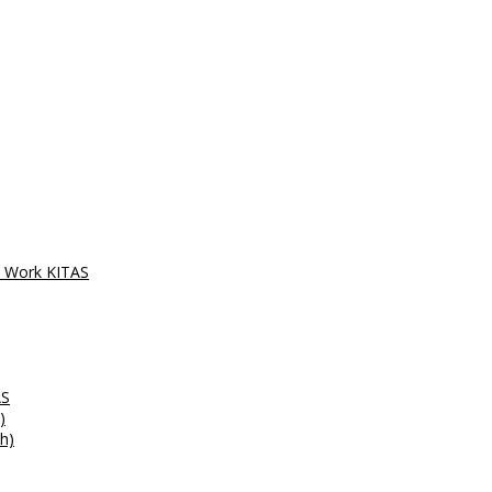
ce Work KITAS
AS
)
h)