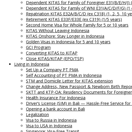
Dependent KITAS for Family of Foreigner E31(B/E/H/J) (1
Dependent KITAS for Family of WNI E31(A/C/D/F/G) (1 
Repatriation KITAS E32A/B/C/D (ex C318) (1, 2, 5, 10 ye
Retirement KITAS E33F/E33E (ex C319) (1/5 years)
Second Home Visa for Whole Family for 5 or 10 years
KITAS Without Leaving Indonesia
KITAS Onshore: Stay Longer in Indonesia
Golden Visas in Indonesia for 5 and 10 years
GCI Program
Converting KITAS to KITAP
Close KITAS/KITAP (EPO/TSP)
Living in Indonesia
Set Up a Company PT PMA
Self Accounting of PT PMA in Indonesia
STM and Domicile Letter for KITAS extension
Change Address, New Passport & Newborn Birth Repor
SKTT and KTP-OA: Residency Documents for Foreigners
Health Insurance For Indonesia
Driver’s License (SIM) in Bali — Hassle-Free Service for
Opening a bank account in Bali
Legalization
Visa to Russia in Indonesia
Visa to USA in Indonesia
Singapore: Visa-Free Transit